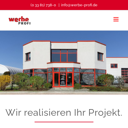
Zum
(0 33 81) 738-0
|
info@werbe-profi.de
Inhalt
springen
Wir realisieren Ihr Projekt.