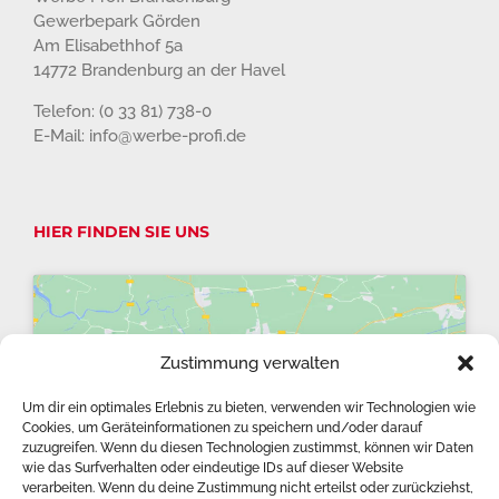
Gewerbepark Görden
Am Elisabethhof 5a
14772 Brandenburg an der Havel
Telefon: (0 33 81) 738-0
E-Mail: info@werbe-profi.de
HIER FINDEN SIE UNS
Zustimmung verwalten
Klicke auf "Ich stimme zu", um Google
maps zu aktivieren
Um dir ein optimales Erlebnis zu bieten, verwenden wir Technologien wie
Cookies, um Geräteinformationen zu speichern und/oder darauf
Cookie-Richtlinie
zuzugreifen. Wenn du diesen Technologien zustimmst, können wir Daten
wie das Surfverhalten oder eindeutige IDs auf dieser Website
Ich stimme zu
verarbeiten. Wenn du deine Zustimmung nicht erteilst oder zurückziehst,